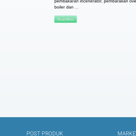
pembakaran incenerator, pembarakan ove
boiler dan ...
Read More
POST PRODUK
MARKET