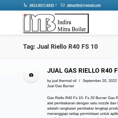
0813-8577-6935
/
idmarifin2@gmail.com
Tag: Jual Riello R40 FS 10
JUAL GAS RIELLO R40 F
by
jual thermal oil
/
September 20, 2022
Jual Gas Burner
Gas Riello R40 Fs 10- Fs 20 Burner Gas 
alat pembakaran dengan satu nozzle dan b
adalah rangkaian pembakar lengkap prod
menanggapi setiap permintaan untuk aplikas