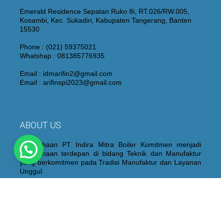
Emerald Residence Sepatan Ruko 8i, RT.026/RW.005,
Kosambi, Kec. Sukadiri, Kabupaten Tangerang, Banten
15530
Phone : (021) 59375021
Whatshap : 081385776935
Email : idmarifin2@gmail.com
Email : arifinspi2023@gmail.com
ABOUT US
Perusahaan PT Indira Mitra Boiler Komitmen menjadi
Perusahaan terdepan di bidang Teknik dan Manufaktur
yang berkomitmen pada Tradisi Manufaktur dan Layanan
Unggul.
Kami juga membangun dan mempertahankan personel
yang berpengalaman dan berkualitas yang didukung oleh
peralatan “State of the Art”, proses fabrikasi dan sistem
kontrol kualitas yang ketat