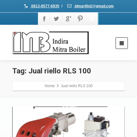
0813-8577-6935
/
idmarifin2@gmail.com
Tag: Jual riello RLS 100
Home
Jual riello RLS 100