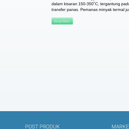
dalam kisaran 150-350˚C, tergantung pad
transfer panas. Pemanas minyak termal ju
Read More
POST PRODUK
MARKET