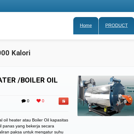
Home
PRODUCT
000 Kalori
TER /BOILER OIL
0
0
oil heater atau Boiler Oil kapasitas
il panas yang bekerja secara
aliran paksa untuk mengatur suhu