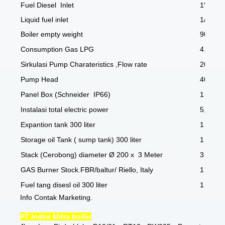
Fuel Diesel Inlet
1″
Liquid fuel inlet
1/2″
Boiler empty weight
900
Consumption Gas LPG
4.4
Sirkulasi Pump Charateristics ,Flow rate
20
Pump Head
40
Panel Box (Schneider IP66)
1
Instalasi total electric power
5,5
Expantion tank 300 liter
1
Storage oil Tank ( sump tank) 300 liter
1
Stack (Cerobong) diameter Ø 200 x 3 Meter
3
GAS Burner Stock.FBR/baltur/ Riello, Italy
1
Fuel tang disesl oil 300 liter
1
Info Contak Marketing.
PT Indira Mitra boiler