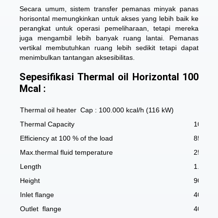
Secara umum, sistem transfer pemanas minyak panas
horisontal memungkinkan untuk akses yang lebih baik ke
perangkat untuk operasi pemeliharaan, tetapi mereka
juga mengambil lebih banyak ruang lantai. Pemanas
vertikal membutuhkan ruang lebih sedikit tetapi dapat
menimbulkan tantangan aksesibilitas.
S
epesifikasi Thermal oil Horizontal 100
Mcal :
Thermal oil heater Cap : 100.000 kcal/h (116 kW)
Thermal Capacity
100.00
Efficiency at 100 % of the load
85-+5
Max.thermal fluid temperature
250
Length
1.700
Height
900
Inlet flange
40./16
Outlet flange
40./16