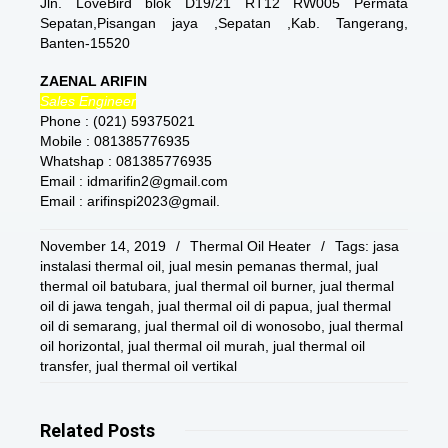
Jln. LoveBird blok D19/21 RT12 RW005 Permata
Sepatan,Pisangan jaya ,Sepatan ,Kab. Tangerang,
Banten-15520
ZAENAL ARIFIN
Sales Engineer
Phone : (021) 59375021
Mobile : 081385776935
Whatshap : 081385776935
Email : idmarifin2@gmail.com
Email : arifinspi2023@gmail.
November 14, 2019
/
Thermal Oil Heater
/
Tags:
jasa
instalasi thermal oil
,
jual mesin pemanas thermal
,
jual
thermal oil batubara
,
jual thermal oil burner
,
jual thermal
oil di jawa tengah
,
jual thermal oil di papua
,
jual thermal
oil di semarang
,
jual thermal oil di wonosobo
,
jual thermal
oil horizontal
,
jual thermal oil murah
,
jual thermal oil
transfer
,
jual thermal oil vertikal
Related
Posts