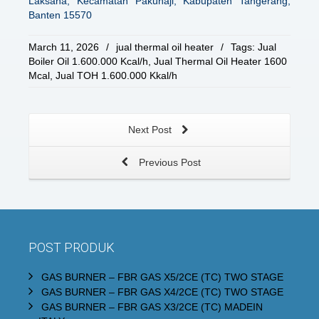
Laksana, Kecamatan Pakuhaji, Kabupaten Tangerang,
Banten 15570
March 11, 2026
/
jual thermal oil heater
/
Tags:
Jual
Boiler Oil 1.600.000 Kcal/h
,
Jual Thermal Oil Heater 1600
Mcal
,
Jual TOH 1.600.000 Kkal/h
Next Post
Previous Post
POST PRODUK
GAS BURNER – FBR GAS X5/2CE (TC) TWO STAGE
GAS BURNER – FBR GAS X4/2CE (TC) TWO STAGE
GAS BURNER – FBR GAS X3/2CE (TC) MADEIN