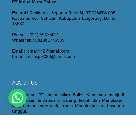
PT Indira Mitra Boiler
Emerald Residence Sepatan Ruko 8i, RT.026/RW.005,
Kosambi, Kec. Sukadiri, Kabupaten Tangerang, Banten
15530
Phone : (021) 59375021
Whatshap : 081385776935
Email : idmarifin2@gmail.com
Email : arifinspi2023@gmail.com
ABOUT US
Perusahaan PT Indira Mitra Boiler Komitmen menjadi
Perusahaan terdepan di bidang Teknik dan Manufaktur
yang berkomitmen pada Tradisi Manufaktur dan Layanan
Unggul.
Kami juga membangun dan mempertahankan personel
yang berpengalaman dan berkualitas yang didukung oleh
peralatan “State of the Art”, proses fabrikasi dan sistem