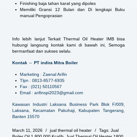
Finishing baja tahan karat yang dipoles
Memiliki Gransi 12 Bulan dan Di lengkapi Buku
manual Pengoprasian
Info lebih lanjut Terkait Thermal Oil Heater IMB bisa
hubungi langsung kontak kami di bawah ini, Semoga
bermanfaat dan sukses selalu.
Kontak ⇔ PT indira Mitra Boiler
Marketing : Zaenal Arifin
Tlpn : 0813-8577-6935
Fax : (021) 50110567
Email : arifinspi2023@gmail.com
Kawasan Industri Laksana Business Park Blok F/009,
Laksana, Kecamatan Pakuhaji, Kabupaten Tangerang,
Banten 15570
March 11, 2026
/
jual thermal oil heater
/
Tags:
Jual
Boiler Oil 1.800.000 Kcal/h
,
Jual Thermal Oil Heater 1800