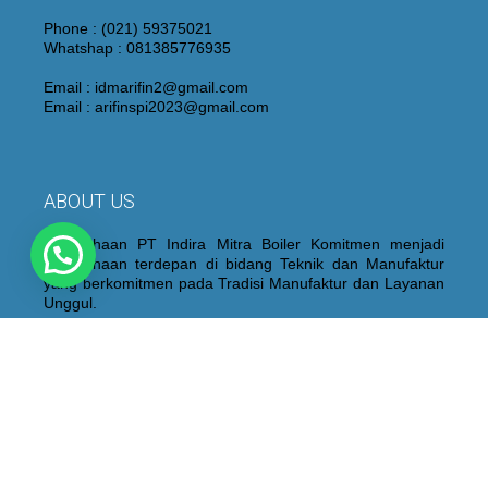
Phone : (021) 59375021
Whatshap : 081385776935
Email : idmarifin2@gmail.com
Email : arifinspi2023@gmail.com
ABOUT US
Perusahaan PT Indira Mitra Boiler Komitmen menjadi
Perusahaan terdepan di bidang Teknik dan Manufaktur
yang berkomitmen pada Tradisi Manufaktur dan Layanan
Unggul.
Kami juga membangun dan mempertahankan personel
yang berpengalaman dan berkualitas yang didukung oleh
peralatan “State of the Art”, proses fabrikasi dan sistem
kontrol kualitas yang ketat