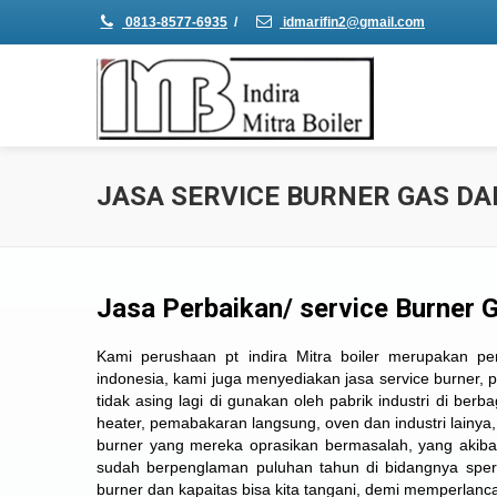
0813-8577-6935
/
idmarifin2@gmail.com
JASA SERVICE BURNER GAS DA
Jasa Perbaikan/ service Burner 
Kami perushaan pt indira Mitra boiler merupakan p
indonesia, kami juga menyediakan jasa service burner,
tidak asing lagi di gunakan oleh pabrik industri di berb
heater, pemabakaran langsung, oven dan industri lainya
burner yang mereka oprasikan bermasalah, yang akiba
sudah berpenglaman puluhan tahun di bidangnya sper
burner dan kapaitas bisa kita tangani, demi memperlancar