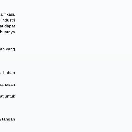
ifikasi.
industri
at dapat
buatnya
ran yang
au bahan
emanasan
at untuk
a tangan