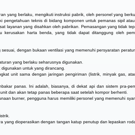
n yang berlaku, mengikuti instruksi pabrik, oleh personel yang berkual
iki pengetahuan teknis di bidang komponen untuk pemanas sipil atau 
usat layanan yang disahkan oleh pabrikan. Pemasangan yang tidak tep
 kerusakan harta benda, yang tidak dapat ditanggung oleh pem
 sesuai, dengan bukaan ventilasi yang memenuhi persyaratan peratu
turan yang berlaku seharusnya digunakan.
k digunakan untuk yang dirancang.
at unit sama dengan jaringan pengiriman (listrik, minyak gas, at
bakar panas. Ini adalah, biasanya, di dekat api dan sistem pra-p
unit dan akan tetap panas beberapa saat setelah kompor berhenti.
unaan burner, pengguna harus memiliki personel yang memenuhi syar
trik.
 yang dioperasikan dengan tangan katup penutup dan lepaskan rod