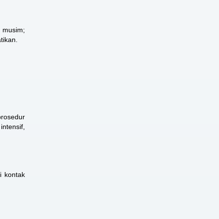
r musim;
tikan.
prosedur
ntensif,
i kontak