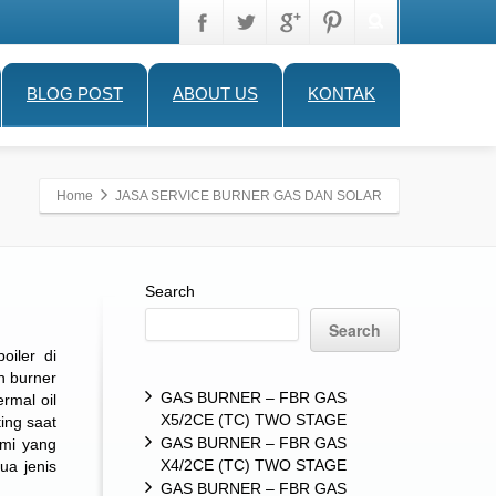
BLOG POST
ABOUT US
KONTAK
Home
JASA SERVICE BURNER GAS DAN SOLAR
Search
Search
oiler di
n burner
GAS BURNER – FBR GAS
rmal oil
X5/2CE (TC) TWO STAGE
ing saat
GAS BURNER – FBR GAS
ami yang
X4/2CE (TC) TWO STAGE
ua jenis
GAS BURNER – FBR GAS