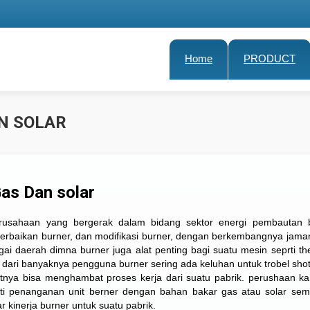
Home
PRODUCT
N SOLAR
Gas Dan solar
erusahaan yang bergerak dalam bidang sektor energi pembautan b
 perbaikan burner, dan modifikasi burner, dengan berkembangnya jama
agai daerah dimna burner juga alat penting bagi suatu mesin seprti the
, dari banyaknya pengguna burner sering ada keluhan untuk trobel shot
tnya bisa menghambat proses kerja dari suatu pabrik. perushaan k
ti penanganan unit berner dengan bahan bakar gas atau solar sem
 kinerja burner untuk suatu pabrik.