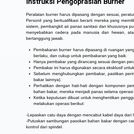
Instruksi Pengoprasian Burner
Peralatan burner harus dipasang dengan sesuai, peratura
Personil yang berkualifikasi berarti mereka yang memil
sistem, pembangkit air panas sanitasi dan khususnya p
menyebabkan cedera pada manusia dan hewan, atau
bertanggung jawab.
Pembakaran burner harus dipasang di ruangan yang
berlaku, dan cukup untuk pembakaran yang baik.
Hanya pembakar yang dirancang sesuai dengan pera
Pembakar ini harus digunakan secara eksklusif untu
Sebelum menghubungkan pembakar, pastikan peringk
bakar lainnya).
Perhatikan dengan hati-hati dengan komponen pem
bahan bakar, mereka menjadi panas selama operasi 
Ketika keputusan dibuat untuk menghentikan pengg
melakukan operasi berikut:
-Lepaskan catu daya dengan mencabut kabel daya dari lis
-Putuskan sambungan pasokan bahan bakar dengan cara
kontrol dari spindel.