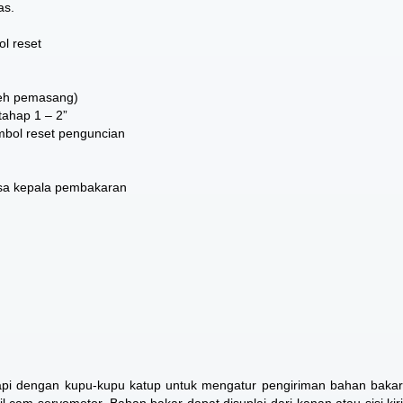
as.
l reset
oleh pemasang)
“tahap 1 – 2”
mbol reset penguncian
sa kepala pembakaran
pi dengan kupu-kupu katup untuk mengatur pengiriman bahan baka