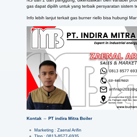
NS dan 2 dan panggung, dikendalikan oleh variabel profi
gas dapat dipilih untuk yang terbaik persyaratan sistem
Info lebih lanjut terkait
gas burner riello
bisa hubungi Mark
Kontak ⇔ PT indira Mitra Boiler
Marketing : Zaenal Arifin
Tlpn : 0813-8577-6935