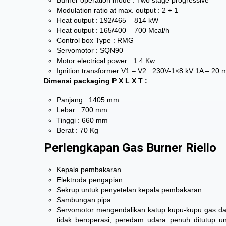
Burner operation mode : Two stage progressive
Modulation ratio at max. output : 2 ÷ 1
Heat output : 192/465 – 814 kW
Heat output : 165/400 – 700 Mcal/h
Control box Type : RMG
Servomotor : SQN90
Motor electrical power : 1.4 Kw
Ignition transformer V1 – V2 : 230V-1×8 kV 1A – 20 
Dimensi packaging P X L X T :
Panjang : 1405 mm
Lebar : 700 mm
Tinggi : 660 mm
Berat : 70 Kg
Perlengkapan Gas Burner Riello
Kepala pembakaran
Elektroda pengapian
Sekrup untuk penyetelan kepala pembakaran
Sambungan pipa
Servomotor mengendalikan katup kupu-kupu gas dan
tidak beroperasi, peredam udara penuh ditutup un