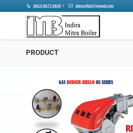
0813-8577-6935
/
idmarifin2@gmail.com
PRODUCT