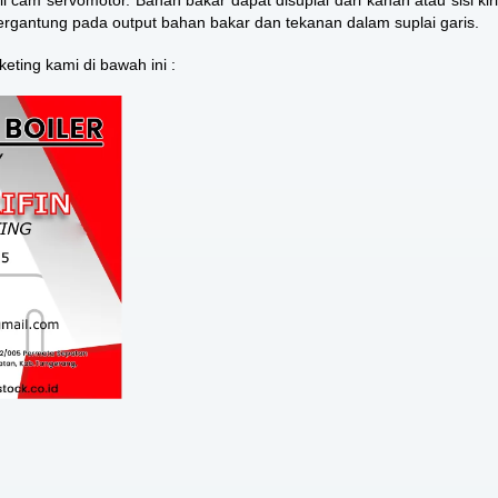
l cam servomotor. Bahan bakar dapat disuplai dari kanan atau sisi kiri
 tergantung pada output bahan bakar dan tekanan dalam suplai garis.
eting kami di bawah ini :