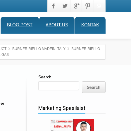
BLOG POST
ABOUT US
KONTAK
UCT
BURNER RIELLO MADEIN ITALY
BURNER RIELLO
L GAS
Search
Search
ner
Marketing Spesilaist