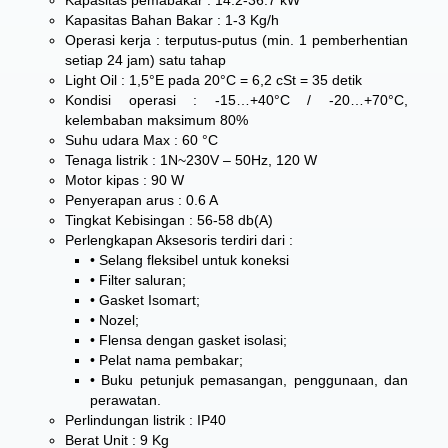
Kapasitas Bahan Bakar : 1-3 Kg/h
Operasi kerja : terputus-putus (min. 1 pemberhentian
setiap 24 jam) satu tahap
Light Oil : 1,5°E pada 20°C = 6,2 cSt = 35 detik
Kondisi operasi : -15…+40°C / -20…+70°C,
kelembaban maksimum 80%
Suhu udara Max : 60 °C
Tenaga listrik : 1N~230V – 50Hz, 120 W
Motor kipas : 90 W
Penyerapan arus : 0.6 A
Tingkat Kebisingan : 56-58 db(A)
Perlengkapan Aksesoris terdiri dari :
• Selang fleksibel untuk koneksi
• Filter saluran;
• Gasket Isomart;
• Nozel;
• Flensa dengan gasket isolasi;
• Pelat nama pembakar;
• Buku petunjuk pemasangan, penggunaan, dan
perawatan.
Perlindungan listrik : IP40
Berat Unit : 9 Kg