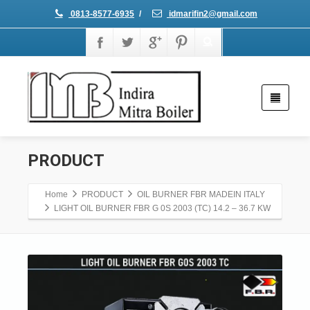
0813-8577-6935
/
idmarifin2@gmail.com
PRODUCT
Home
PRODUCT
OIL BURNER FBR MADEIN ITALY
LIGHT OIL BURNER FBR G 0S 2003 (TC) 14.2 – 36.7 KW