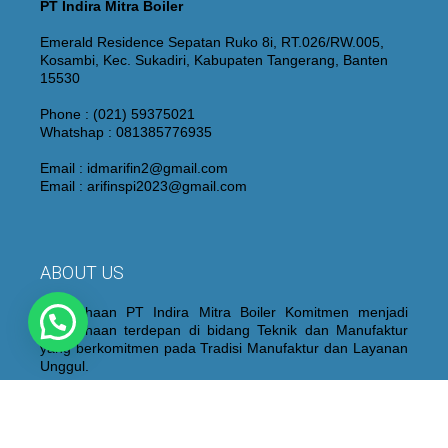
PT Indira Mitra Boiler
Emerald Residence Sepatan Ruko 8i, RT.026/RW.005,
Kosambi, Kec. Sukadiri, Kabupaten Tangerang, Banten
15530
Phone : (021) 59375021
Whatshap : 081385776935
Email : idmarifin2@gmail.com
Email : arifinspi2023@gmail.com
ABOUT US
Perusahaan PT Indira Mitra Boiler Komitmen menjadi
Perusahaan terdepan di bidang Teknik dan Manufaktur
yang berkomitmen pada Tradisi Manufaktur dan Layanan
Unggul.
Kami juga membangun dan mempertahankan personel
yang berpengalaman dan berkualitas yang didukung oleh
peralatan “State of the Art”, proses fabrikasi dan sistem