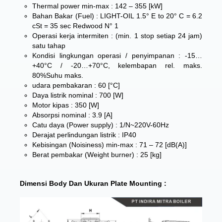
Thermal power min-max : 142 – 355 [kW]
Bahan Bakar (Fuel) : LIGHT-OIL 1.5° E to 20° C = 6.2
cSt = 35 sec Redwood N° 1
Operasi kerja intermiten : (min. 1 stop setiap 24 jam)
satu tahap
Kondisi lingkungan operasi / penyimpanan : -15…
+40°C / -20…+70°C, kelembapan rel. maks.
80%Suhu maks.
udara pembakaran : 60 [°C]
Daya listrik nominal : 700 [W]
Motor kipas : 350 [W]
Absorpsi nominal : 3.9 [A]
Catu daya (Power supply) : 1/N~220V-60Hz
Derajat perlindungan listrik : IP40
Kebisingan (Noisiness) min-max : 71 – 72 [dB(A)]
Berat pembakar (Weight burner) : 25 [kg]
Dimensi Body Dan Ukuran Plate Mounting :