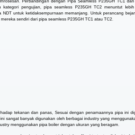
 pemrosesan. Perbandingan dengan
Pipa Seamless P235GH TC1
dan
kategori pengujian, pipa seamless P235GH TC2 menuntut lebih
a NDT untuk ketidaksempurnaan memanjang. Untuk perancang bejan
an mereka sendiri dari pipa seamless P235GH TC1 atau TC2.
erhadap tekanan dan panas, Sesuai dengan penamaannya pipa ini d
 ini sangat banyak digunakan oleh berbagai industry yang menggunaka
ndustry menggunakan pipa boiler dengan ukuran yang beragam.