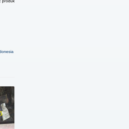
t produk
donesia