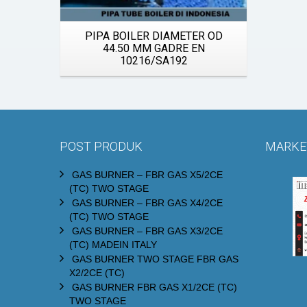
Quick View
PIPA BOILER DIAMETER OD
44.50 MM GADRE EN
10216/SA192
POST PRODUK
MARKET
GAS BURNER – FBR GAS X5/2CE
(TC) TWO STAGE
GAS BURNER – FBR GAS X4/2CE
(TC) TWO STAGE
GAS BURNER – FBR GAS X3/2CE
(TC) MADEIN ITALY
GAS BURNER TWO STAGE FBR GAS
X2/2CE (TC)
GAS BURNER FBR GAS X1/2CE (TC)
TWO STAGE