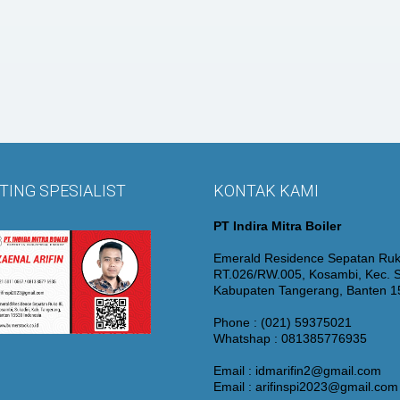
ING SPESIALIST
KONTAK KAMI
PT Indira Mitra Boiler
Emerald Residence Sepatan Ruk
RT.026/RW.005, Kosambi, Kec. S
Kabupaten Tangerang, Banten 
Phone : (021) 59375021
Whatshap : 081385776935
Email : idmarifin2@gmail.com
Email : arifinspi2023@gmail.com