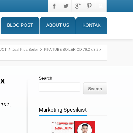
BLOG POST
ABOUT US
KONTAK
UCT
Jual Pipa Boiler
PIPA TUBE BOILER OD 76.2 x 3.2 x
 x
Search
Search
 76.2
,
Marketing Spesilaist