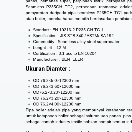
panas, pemanas super, perpipaan listrik, perpipaan
Seamless P235GH TC2, perbedaan utamanya adalah 
persyaratan daripada pipa seamless P235GH TC1 pad
atau boiler, mereka harus memilih berdasarkan penilai
Standart : EN 10216-2 P235 GH TC 1
Spesification : JIS STB 340 / ASTM/ SA 192
Commodity : Seamless alloy steel superheater
Lenght : 6 – 12 M
Certification : 3.1 acc to EN 10204
Manufacturer : BENTELER
Ukuran Diamter :
OD 76.2×5.0×12300 mm
OD 76.2×3,60×12000 mm
OD76.2×3,20×12200 mm
OD 76.2×3,20×12300 mm
OD 76.2×4,00×12200 mm
Pipa boiler adalah pipa yang mempunyai ketahanan t
untuk komponen boiler sebagai saluran uap panas. pipa
sebagai contoh industry textile bahkan hampir semua i