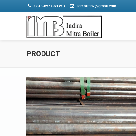
0813-8577-6935
/
idmarifin2@gmail.com
PRODUCT