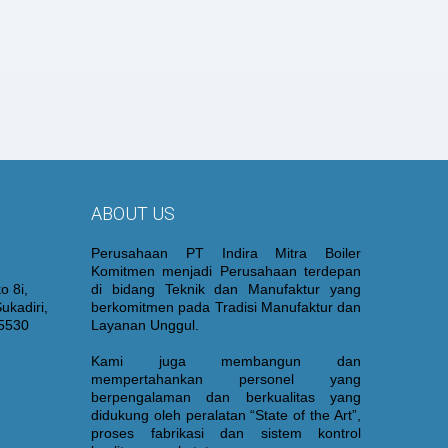
ABOUT US
Perusahaan PT Indira Mitra Boiler
Komitmen menjadi Perusahaan terdepan
o 8i,
di bidang Teknik dan Manufaktur yang
ukadiri,
berkomitmen pada Tradisi Manufaktur dan
15530
Layanan Unggul.
Kami juga membangun dan
mempertahankan personel yang
berpengalaman dan berkualitas yang
didukung oleh peralatan “State of the Art”,
proses fabrikasi dan sistem kontrol