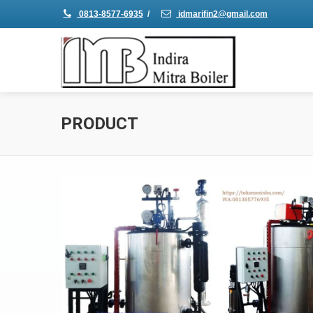
0813-8577-6935
/
idmarifin2@gmail.com
PRODUCT