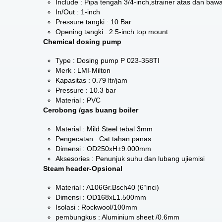
Include : Pipa tengah 3/4-inch,strainer atas dan baw
In/Out : 1-inch
Pressure tangki : 10 Bar
Opening tangki : 2.5-inch top mount
Chemical dosing pump
Type : Dosing pump P 023-358TI
Merk : LMI-Milton
Kapasitas : 0.79 ltr/jam
Pressure : 10.3 bar
Material : PVC
Cerobong /gas buang boiler
Material : Mild Steel tebal 3mm
Pengecatan : Cat tahan panas
Dimensi : OD250xH±9.000mm
Aksesories : Penunjuk suhu dan lubang ujiemisi
Steam header-Opsional
Material : A106Gr.Bsch40 (6“inci)
Dimensi : OD168xL1.500mm
Isolasi : Rockwool/100mm
pembungkus : Aluminium sheet /0.6mm