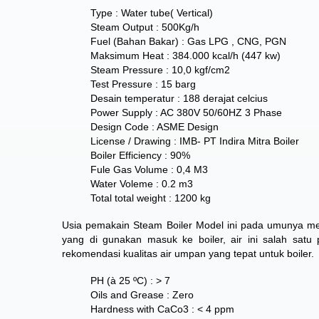
Type : Water tube( Vertical)
Steam Output : 500Kg/h
Fuel (Bahan Bakar) : Gas LPG , CNG, PGN
Maksimum Heat : 384.000 kcal/h (447 kw)
Steam Pressure : 10,0 kgf/cm2
Test Pressure : 15 barg
Desain temperatur : 188 derajat celcius
Power Supply : AC 380V 50/60HZ 3 Phase
Design Code : ASME Design
License / Drawing : IMB- PT Indira Mitra Boiler
Boiler Efficiency : 90%
Fule Gas Volume : 0,4 M3
Water Voleme : 0.2 m3
Total total weight : 1200 kg
Usia pemakain Steam Boiler Model ini pada umunya men
yang di gunakan masuk ke boiler, air ini salah sat
rekomendasi kualitas air umpan yang tepat untuk boiler.
PH (à 25 ºC) : > 7
Oils and Grease : Zero
Hardness with CaCo3 : < 4 ppm