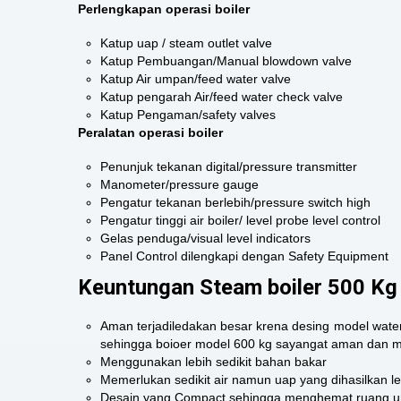
Perlengkapan operasi boiler
Katup uap / steam outlet valve
Katup Pembuangan/Manual blowdown valve
Katup Air umpan/feed water valve
Katup pengarah Air/feed water check valve
Katup Pengaman/safety valves
Peralatan operasi boiler
Penunjuk tekanan digital/pressure transmitter
Manometer/pressure gauge
Pengatur tekanan berlebih/pressure switch high
Pengatur tinggi air boiler/ level probe level control
Gelas penduga/visual level indicators
Panel Control dilengkapi dengan Safety Equipment
Keuntungan Steam boiler 500 Kg
Aman terjadiledakan besar krena desing model water 
sehingga boioer model 600 kg sayangat aman dan 
Menggunakan lebih sedikit bahan bakar
Memerlukan sedikit air namun uap yang dihasilkan le
Desain yang Compact sehingga menghemat ruang unt