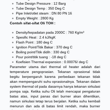
Tube Design Pressure : 12 Barg
Tube Design Temp : 350 Deg C
Pipe Inlet/otlet steam : DN 80 PN 16
Empty Weight : 2800 Kg
Contoh sifat-sifat Oli TOH :
Density/kepadatan pada 2000C : 760 Kg/m³
Spesific Heat : 2.4 kJ/kgK
Flash Point : 180 deg C
Ignition Point/Titik Bakar : 370 deg C
Boiling point/Titik didih : 330 deg C
Pour point/titik tuang : -18 deg C
Koefisien Thermal expansion : 0.00076/ deg C
Parameter utama dari thermal oil heater adalah dari
temperature pengoprasian. Tekanan oprasional tidak
begitu berpengaruh karena perbedaan tekanan tidak
akan mempengaruhi suhu oprasionalnya. Tekanan dalam
system thermal oil pada dasarnya hanya tekanan sirkulasi
pompa saja. Ketika suhu Oli telah mencapai pengaturan
batas atas, input panas dari burner akan dihentikan,
namun sirkulasi tetap terus berjalan. Ketika suhu kembali
menurun dan ada di batas limit rendah, maka burner