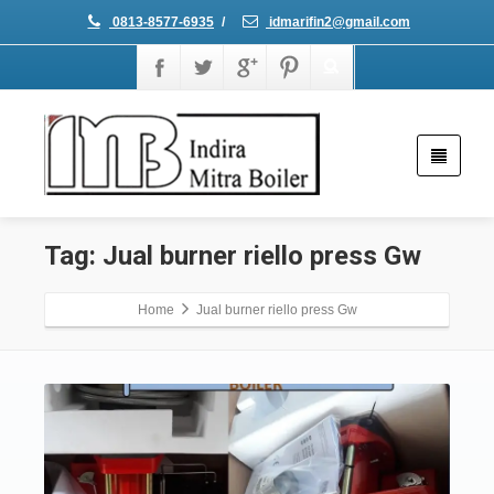
0813-8577-6935
/
idmarifin2@gmail.com
Tag: Jual burner riello press Gw
Home
Jual burner riello press Gw