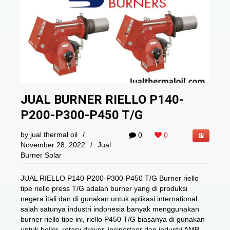
JUAL BURNER RIELLO P140-
P200-P300-P450 T/G
by
jual thermal oil
/
0
0
November 28, 2022
/
Jual
Burner Solar
JUAL RIELLO P140-P200-P300-P450 T/G Burner riello
tipe riello press T/G adalah burner yang di produksi
negera itali dan di gunakan untuk aplikasi international
salah satunya industri indonesia banyak menggunakan
burner riello tipe ini, riello P450 T/G biasanya di gunakan
untuk boiler, rotary drayer, incinertaor dan industri AMP.