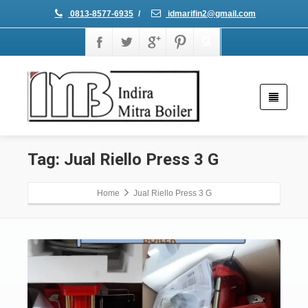
0813-8577-6935
/
idmarifin2@gmail.com
Tag: Jual Riello Press 3 G
Home
Jual Riello Press 3 G