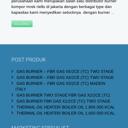
perusahaan kami merupakan salah satu distributor burner
kompor mrek riello di jakarta dengan berbagai type dan
kapasitas kami menyedikan setocknya. dengan burner ...
Read More
POST PRODUK
GAS BURNER – FBR GAS X5/2CE (TC) TWO STAGE
GAS BURNER – FBR GAS X4/2CE (TC) TWO STAGE
GAS BURNER – FBR GAS X3/2CE (TC) MADEIN
ITALY
GAS BURNER TWO STAGE FBR GAS X2/2CE (TC)
GAS BURNER FBR GAS X1/2CE (TC) TWO STAGE
THERMAL OIL HEATER/ BOILER OIL 1.800.000 KCAL
THERMAL OIL HEATER/ BOILER OIL 1.600.000 KCAL
MARKETING SPESIALIST