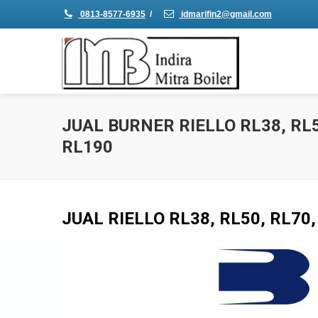
0813-8577-6935
/
idmarifin2@gmail.com
JUAL BURNER RIELLO RL38, RL5
RL190
JUAL RIELLO RL38, RL50, RL70,