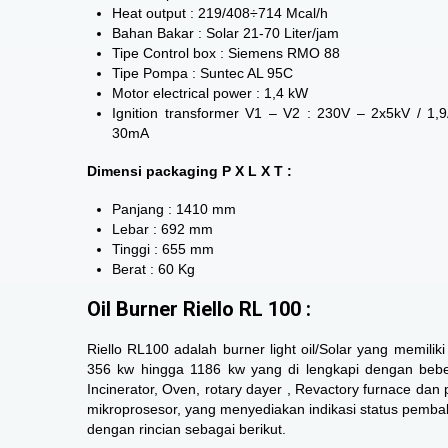
Heat output : 219/408÷714 Mcal/h
Bahan Bakar : Solar 21-70 Liter/jam
Tipe Control box : Siemens RMO 88
Tipe Pompa : Suntec AL 95C
Motor electrical power : 1,4 kW
Ignition transformer V1 – V2 : 230V – 2x5kV / 1,
30mA
Dimensi packaging P X L X T :
Panjang : 1410 mm
Lebar : 692 mm
Tinggi : 655 mm
Berat : 60 Kg
Oil Burner Riello RL 100 :
Riello RL100 adalah burner light oil/Solar yang memili
356 kw hingga 1186 kw yang di lengkapi dengan beber
Incinerator, Oven, rotary dayer , Revactory furnace dan
mikroprosesor, yang menyediakan indikasi status pembak
dengan rincian sebagai berikut.