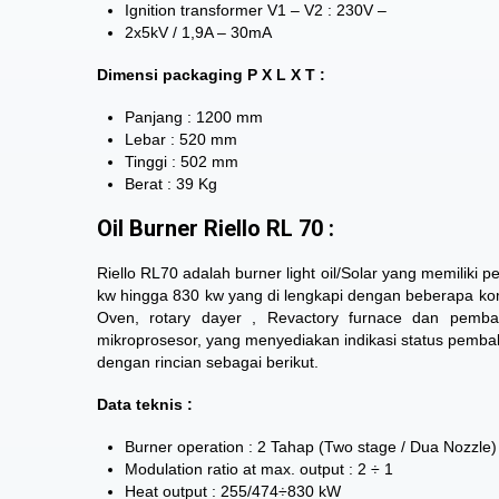
Ignition transformer V1 – V2 : 230V –
2x5kV / 1,9A – 30mA
Dimensi packaging P X L X T :
Panjang : 1200 mm
Lebar : 520 mm
Tinggi : 502 mm
Berat : 39 Kg
Oil Burner Riello RL 70 :
Riello RL70 adalah burner light oil/Solar yang memiliki 
kw hingga 830 kw yang di lengkapi dengan beberapa komp
Oven, rotary dayer , Revactory furnace dan pembaka
mikroprosesor, yang menyediakan indikasi status pembak
dengan rincian sebagai berikut.
Data teknis :
Burner operation : 2 Tahap (Two stage / Dua Nozzle)
Modulation ratio at max. output : 2 ÷ 1
Heat output : 255/474÷830 kW