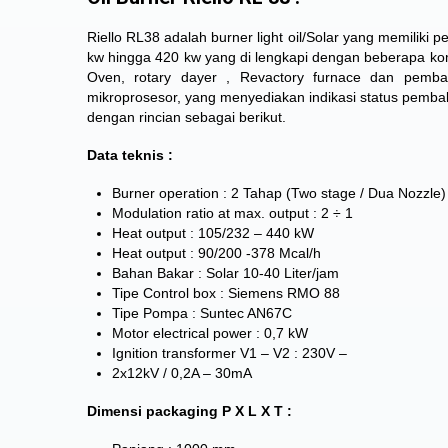
Riello RL38 adalah burner light oil/Solar yang memiliki 
kw hingga 420 kw yang di lengkapi dengan beberapa komp
Oven, rotary dayer , Revactory furnace dan pembaka
mikroprosesor, yang menyediakan indikasi status pembak
dengan rincian sebagai berikut.
Data teknis :
Burner operation : 2 Tahap (Two stage / Dua Nozzle)
Modulation ratio at max. output : 2 ÷ 1
Heat output : 105/232 – 440 kW
Heat output : 90/200 -378 Mcal/h
Bahan Bakar : Solar 10-40 Liter/jam
Tipe Control box : Siemens RMO 88
Tipe Pompa : Suntec AN67C
Motor electrical power : 0,7 kW
Ignition transformer V1 – V2 : 230V –
2x12kV / 0,2A – 30mA
Dimensi packaging P X L X T :