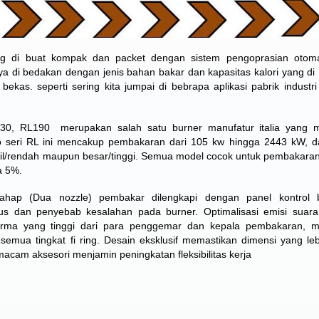
ng di buat kompak dan packet dengan sistem pengoprasian otoma
a di bedakan dengan jenis bahan bakar dan kapasitas kalori yang di 
 bekas. seperti sering kita jumpai di bebrapa aplikasi pabrik industr
130, RL190 merupakan salah satu burner manufatur italia yang m
llo seri RL ini mencakup pembakaran dari 105 kw hingga 2443 kW, d
il/rendah maupun besar/tinggi. Semua model cocok untuk pembakara
a 5%.
ahap (Dua nozzle) pembakar dilengkapi dengan panel kontrol b
us dan penyebab kesalahan pada burner. Optimalisasi emisi suara
rforma yang tinggi dari para penggemar dan kepala pembakaran, 
 semua tingkat fi ring. Desain eksklusif memastikan dimensi yang lebi
am aksesori menjamin peningkatan fleksibilitas kerja