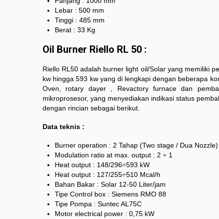
Panjang : 1000 mm
Lebar : 500 mm
Tinggi : 485 mm
Berat : 33 Kg
Oil Burner Riello RL 50 :
Riello RL50 adalah burner light oil/Solar yang memiliki 
kw hingga 593 kw yang di lengkapi dengan beberapa komp
Oven, rotary dayer , Revactory furnace dan pembaka
mikroprosesor, yang menyediakan indikasi status pembak
dengan rincian sebagai berikut.
Data teknis :
Burner operation : 2 Tahap (Two stage / Dua Nozzle)
Modulation ratio at max. output : 2 ÷ 1
Heat output : 148/296÷593 kW
Heat output : 127/255÷510 Mcal/h
Bahan Bakar : Solar 12-50 Liter/jam
Tipe Control box : Siemens RMO 88
Tipe Pompa : Suntec AL75C
Motor electrical power : 0,75 kW