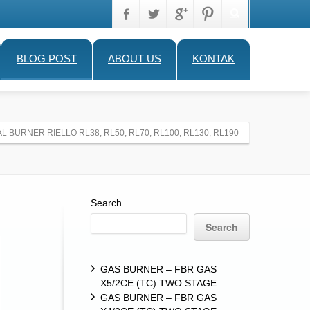
BLOG POST
ABOUT US
KONTAK
L BURNER RIELLO RL38, RL50, RL70, RL100, RL130, RL190
Search
Search
GAS BURNER – FBR GAS
X5/2CE (TC) TWO STAGE
GAS BURNER – FBR GAS