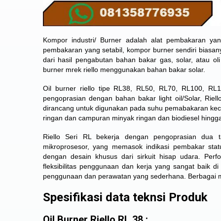
Kompor industri/ Burner adalah alat pembakaran ya
pembakaran yang setabil, kompor burner sendiri biasany
dari hasil pengabutan bahan bakar gas, solar, atau oli
burner mrek riello menggunakan bahan bakar solar.
Oil burner riello tipe RL38, RL50, RL70, RL100, RL
pengoprasian dengan bahan bakar light oil/Solar, Rie
dirancang untuk digunakan pada suhu pemabakaran kec
ringan dan campuran minyak ringan dan biodiesel hingg
Riello Seri RL bekerja dengan pengoprasian dua t
mikroprosesor, yang memasok indikasi pembakar stat
dengan desain khusus dari sirkuit hisap udara. Pe
fleksibilitas penggunaan dan kerja yang sangat baik di
penggunaan dan perawatan yang sederhana. Berbagai mac
Spesifikasi data teknsi Produk
Oil Burner Riello RL 38 :