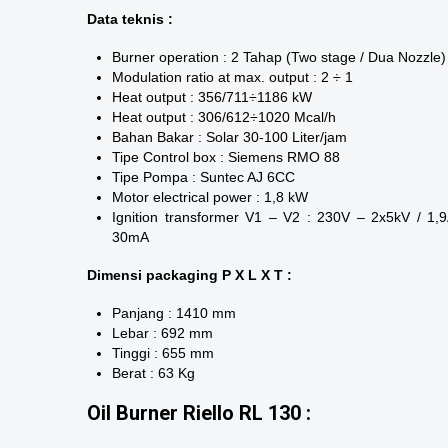
Data teknis :
Burner operation : 2 Tahap (Two stage / Dua Nozzle)
Modulation ratio at max. output : 2 ÷ 1
Heat output : 356/711÷1186 kW
Heat output : 306/612÷1020 Mcal/h
Bahan Bakar : Solar 30-100 Liter/jam
Tipe Control box : Siemens RMO 88
Tipe Pompa : Suntec AJ 6CC
Motor electrical power : 1,8 kW
Ignition transformer V1 – V2 : 230V – 2x5kV / 1,
30mA
Dimensi packaging P X L X T :
Panjang : 1410 mm
Lebar : 692 mm
Tinggi : 655 mm
Berat : 63 Kg
Oil Burner Riello RL 130 :