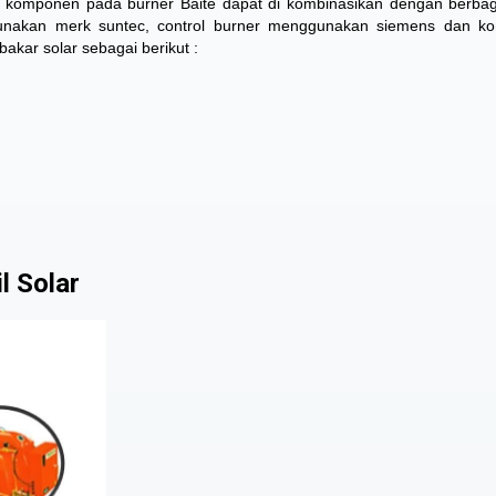
n komponen pada burner Baite dapat di kombinasikan dengan berba
gunakan merk suntec, control burner menggunakan siemens dan k
akar solar sebagai berikut :
l Solar