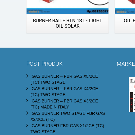
Quick View
BURNER BAITE BTN 18 L- LIGHT
OIL 
OIL SOLAR
POST PRODUK
MARKET
GAS BURNER – FBR GAS X5/2CE
(TC) TWO STAGE
GAS BURNER – FBR GAS X4/2CE
(TC) TWO STAGE
GAS BURNER – FBR GAS X3/2CE
(TC) MADEIN ITALY
GAS BURNER TWO STAGE FBR GAS
X2/2CE (TC)
GAS BURNER FBR GAS X1/2CE (TC)
TWO STAGE