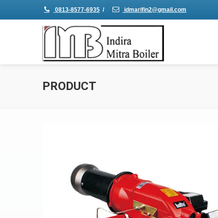
0813-8577-6935
/
idmarifin2@gmail.com
PRODUCT