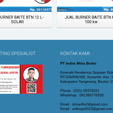
Quick View
Quick View
BURNER BAITE BTN 12 L-
JUAL BURNER BAITE BTN 
SOLAR
100 kw
ING SPESIALIST
KONTAK KAMI
PT Indira Mitra Boiler
Emerald Residence Sepatan Ruk
RT.026/RW.005, Kosambi, Kec. S
Kabupaten Tangerang, Banten 
Phone : (021) 59375021
Whatshap : 081385776935
Email : idmarifin2@gmail.com
Email : arifinspi2023@gmail.com