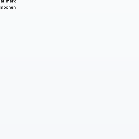
gai merk
omponen