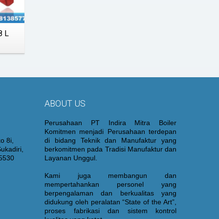
8 L
ABOUT US
Perusahaan PT Indira Mitra Boiler
Komitmen menjadi Perusahaan terdepan
o 8i,
di bidang Teknik dan Manufaktur yang
ukadiri,
berkomitmen pada Tradisi Manufaktur dan
15530
Layanan Unggul.
Kami juga membangun dan
mempertahankan personel yang
berpengalaman dan berkualitas yang
didukung oleh peralatan “State of the Art”,
proses fabrikasi dan sistem kontrol