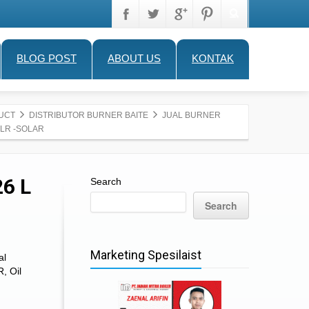
BLOG POST
ABOUT US
KONTAK
UCT
DISTRIBUTOR BURNER BAITE
JUAL BURNER
 LR -SOLAR
6 L
Search
Search
Marketing Spesilaist
al
R
,
Oil