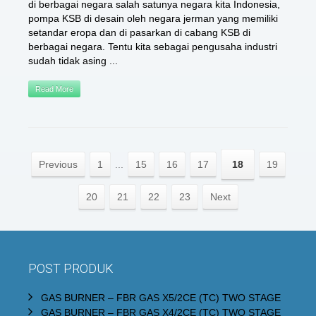
di berbagai negara salah satunya negara kita Indonesia,
pompa KSB di desain oleh negara jerman yang memiliki
setandar eropa dan di pasarkan di cabang KSB di
berbagai negara. Tentu kita sebagai pengusaha industri
sudah tidak asing ...
Read More
Previous
1
...
15
16
17
18
19
20
21
22
23
Next
POST PRODUK
GAS BURNER – FBR GAS X5/2CE (TC) TWO STAGE
GAS BURNER – FBR GAS X4/2CE (TC) TWO STAGE