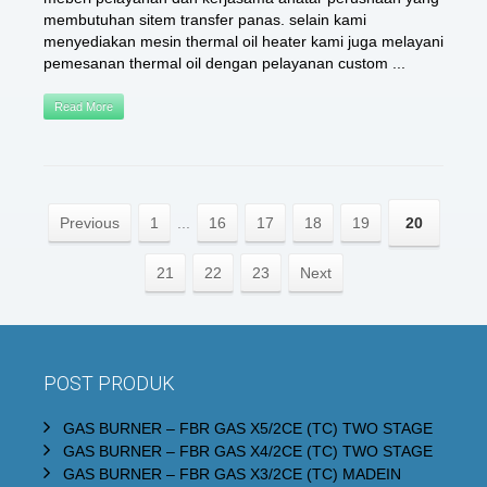
membutuhan sitem transfer panas. selain kami
menyediakan mesin thermal oil heater kami juga melayani
pemesanan thermal oil dengan pelayanan custom ...
Read More
Previous
1
...
16
17
18
19
20
21
22
23
Next
POST PRODUK
GAS BURNER – FBR GAS X5/2CE (TC) TWO STAGE
GAS BURNER – FBR GAS X4/2CE (TC) TWO STAGE
GAS BURNER – FBR GAS X3/2CE (TC) MADEIN