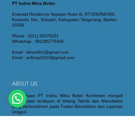
PT Indira Mitra Boiler
Emerald Residence Sepatan Ruko 8i, RT.026/RW.005,
Kosambi, Kec. Sukadiri, Kabupaten Tangerang, Banten
15530
Phone : (021) 59375021
Whatshap : 081385776935
Email : idmarifin2@gmail.com
Email : arifinspi2023@gmail.com
ABOUT US
Perusahaan PT Indira Mitra Boiler Komitmen menjadi
Perusahaan terdepan di bidang Teknik dan Manufaktur
yang berkomitmen pada Tradisi Manufaktur dan Layanan
Unggul.
Kami juga membangun dan mempertahankan personel
yang berpengalaman dan berkualitas yang didukung oleh
peralatan “State of the Art”, proses fabrikasi dan sistem