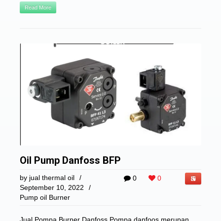
Read More
Oil Pump Danfoss BFP
by
jual thermal oil
/
0
0
September 10, 2022
/
Pump oil Burner
Jual Pompa Burner Danfoss Pompa danfoos merupan