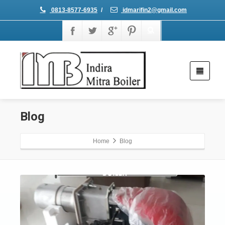
0813-8577-6935
/
idmarifin2@gmail.com
Blog
Home
Blog