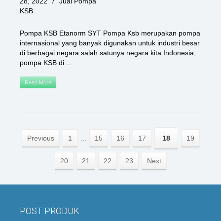
28, 2022
/
Jual Pompa
KSB
Pompa KSB Etanorm SYT Pompa Ksb merupakan pompa
internasional yang banyak digunakan untuk industri besar
di berbagai negara salah satunya negara kita Indonesia,
pompa KSB di ...
Read More
Previous
1
...
15
16
17
18
19
20
21
22
23
Next
POST PRODUK