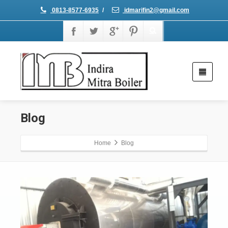
0813-8577-6935
/
idmarifin2@gmail.com
Blog
Home
Blog