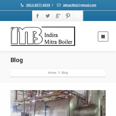
0813-8577-6935
/
idmarifin2@gmail.com
Blog
Home
Blog